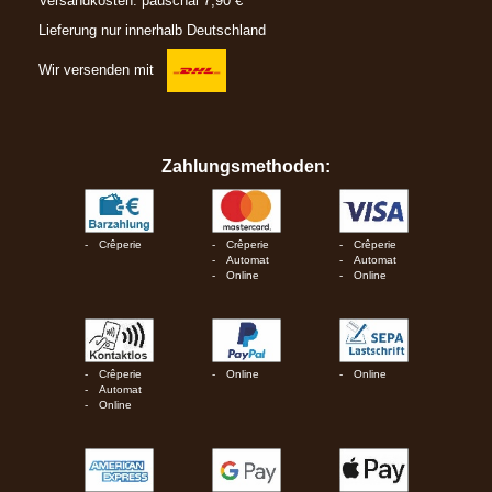
Versandkosten: pauschal 7,90 €
Lieferung nur innerhalb Deutschland
Wir versenden mit
Zahlungsmethoden:
Crêperie
Crêperie
Crêperie
Automat
Automat
Online
Online
Crêperie
Online
Online
Automat
Online