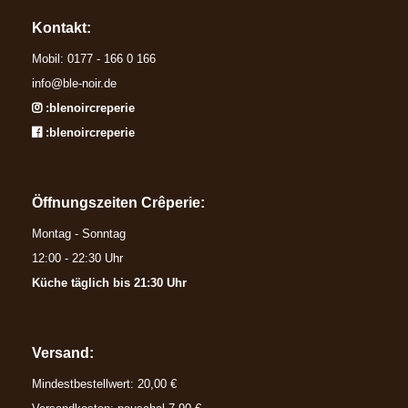
Kontakt:
Mobil: 0177 - 166 0 166
info@ble-noir.de
Instagram
:blenoircreperie
Facebook
:blenoircreperie
Öffnungszeiten Crêperie:
Montag - Sonntag
12:00 - 22:30 Uhr
Küche täglich bis 21:30 Uhr
Versand:
Mindestbestellwert: 20,00 €